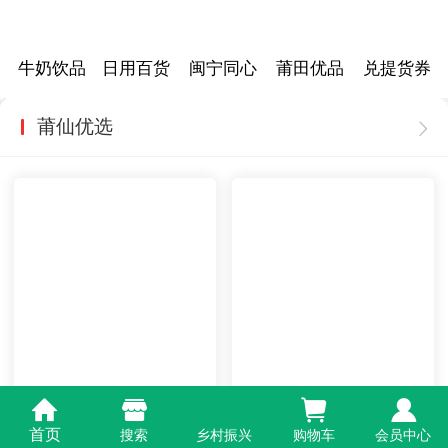
牛奶饮品
日用百货
闽宁同心
莆田优品
兑提货券
莆仙优选
莆仙飞天-羊肚菌/100g/
莆仙飞天-羊肚菌/45g/罐
袋
销量 : 29
首页
搜索
乡村振兴
购物车
会员中心
70
￥
.
00
销量 : 23
价格 :