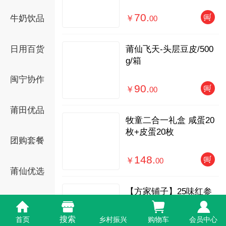
70.
牛奶饮品
￥
00
莆仙飞天-头层豆皮/500
日用百货
g/箱
闽宁协作
90.
￥
00
莆田优品
牧童二合一礼盒 咸蛋20
枚+皮蛋20枚
团购套餐
148.
￥
00
莆仙优选
【方家铺子】25味红参
玫瑰茶/432克（18克*24
罐）/盒
搜索
首页
乡村振兴
购物车
会员中心