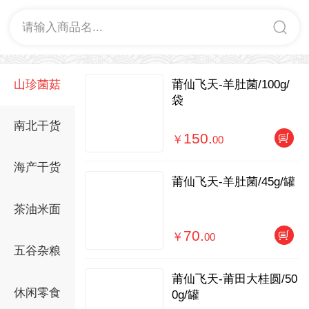
请输入商品名...
山珍菌菇
莆仙飞天-羊肚菌/100g/
袋
南北干货
150.
￥
00
海产干货
莆仙飞天-羊肚菌/45g/罐
茶油米面
70.
￥
00
五谷杂粮
莆仙飞天-莆田大桂圆/50
休闲零食
0g/罐