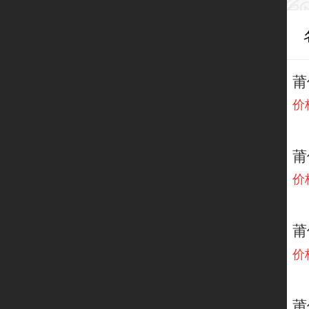
价
莆
价
价